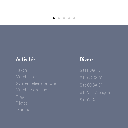
Activités
Divers
Tai-chi
Site FSGT 61
Marche Lignt
Site CDOS 61
Gym entretien corporel
Site CDSA 61
Marche Nordique
Site Ville Alençon
Yoga
Site CUA
Pilates
Zumba