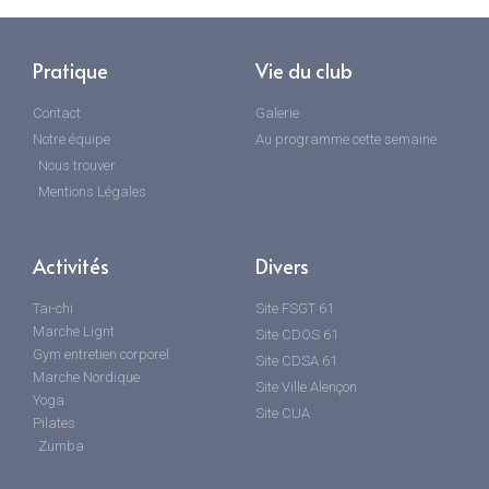
Pratique
Vie du club
Contact
Galerie
Notre équipe
Au programme cette semaine
Nous trouver
Mentions Légales
Activités
Divers
Tai-chi
Site FSGT 61
Marche Lignt
Site CDOS 61
Gym entretien corporel
Site CDSA 61
Marche Nordique
Site Ville Alençon
Yoga
Site CUA
Pilates
Zumba