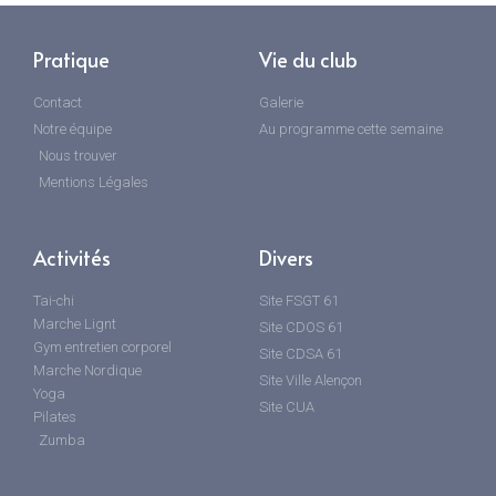
Pratique
Vie du club
Contact
Galerie
Notre équipe
Au programme cette semaine
Nous trouver
Mentions Légales
Activités
Divers
Tai-chi
Site FSGT 61
Marche Lignt
Site CDOS 61
Gym entretien corporel
Site CDSA 61
Marche Nordique
Site Ville Alençon
Yoga
Site CUA
Pilates
Zumba