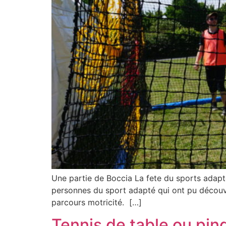
Une partie de Boccia La fete du sports adap
personnes du sport adapté qui ont pu découvrir 
parcours motricité. […]
Tennis de table ou pin