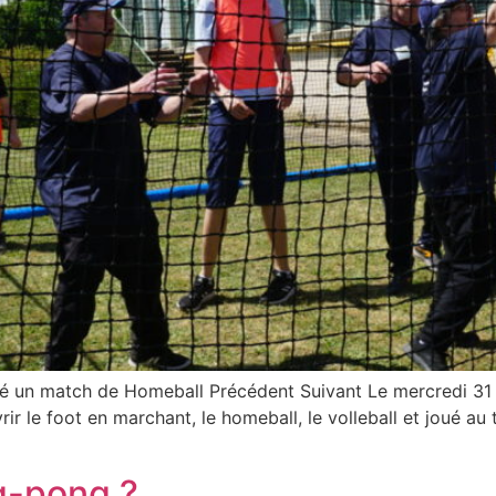
té un match de Homeball Précédent Suivant Le mercredi 31 
le foot en marchant, le homeball, le volleball et joué au tir
g-pong ?