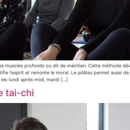
 des muscles profonds ou dit de maintien. Cette méthode d
tifie l’esprit et remonte le moral. Le pilâtes permet aussi de 
 les lundi après-midi, mardi […]
e tai-chi