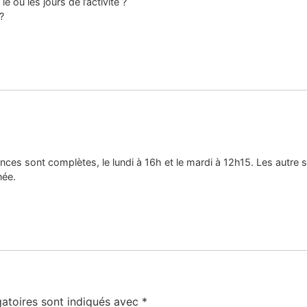
e ou les jours de l’activité ?
?
nces sont complètes, le lundi à 16h et le mardi à 12h15. Les autre s
née.
atoires sont indiqués avec
*